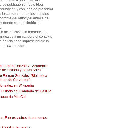
tura total o parcial de los
ue se publiquen en este blog.
formación y con idea de preservar
e los autores, todos los artículos
 nombre del autor y el enlace de
de donde se ha extraido la
.
ía de los casos la referencia a
zález
es mínima, pero el contexto
 o noticia hace imprescindible la
del texto íntegro.
ión Fernán González - Academia
 de Historia y Bellas Artes
 Fernán González (Biblioteca
Miguel de Cervantes)
onzález en Wikipedia
, Historia del Condado de Castilla
turas de Mío Cid
ios; Fueros y otros documentos
: Castillo de Lara
(2)