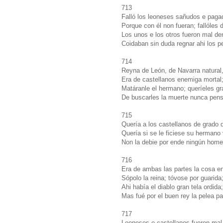
713
Falló los leoneses sañudos e paga
Porque con él non fueran; fallóles
Los unos e los otros fueron mal de
Coidaban sin duda regnar ahi los p
714
Reyna de León, de Navarra natural
Era de castellanos enemiga mortal
Matáranle el hermano; queríeles gr
De buscarles la muerte nunca pens
715
Quería a los castellanos de grado 
Quería si se le ficiese su hermano
Non la debie por ende ningún home
716
Era de ambas las partes la cosa e
Sópolo la reina; tóvose por guarida
Ahi había el diablo gran tela ordida;
Mas fué por el buen rey la pelea pa
717
Leoneses e castellanos fueron mal