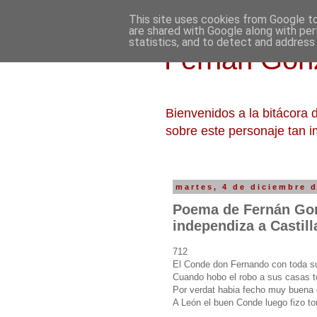
This site uses cookies from Google to 
are shared with Google along with per
statistics, and to detect and address
Fernán Gonz
Bienvenidos a la bitácora
sobre este personaje tan i
martes, 4 de diciembre 
Poema de Fernán Gon
independiza a Castill
712
El Conde don Fernando con toda 
Cuando hobo el robo a sus casas t
Por verdat habia fecho muy buena
A León el buen Conde luego fizo to