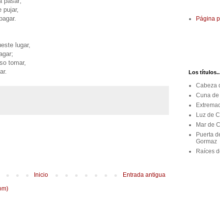
a pasar;
 pujar,
pagar.
Página p
ste lugar,
agar;
so tomar,
ar.
Los títulos..
Cabeza d
Cuna de 
Extremad
Luz de C
Mar de C
Puerta d
Gormaz
Raíces de
Inicio
Entrada antigua
om)