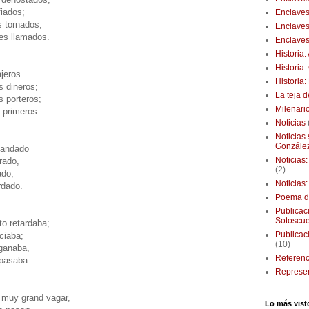
iados;
Enclaves
s tornados;
Enclaves
es llamados.
Enclaves
Historia
Historia
jeros
Historia
s dineros;
La teja 
s porteros;
Milenari
 primeros.
Noticias
Noticias
Gonzále
mandado
Noticias
rado,
(2)
ado,
Noticias
rdado.
Poema d
Publicaci
Sotoscu
o retardaba;
Publicac
ciaba;
(10)
 ganaba,
Referenc
 pasaba.
Represen
 muy grand vagar,
Lo más vist