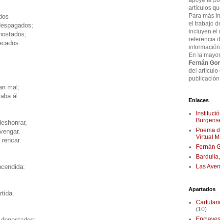
apoye la pos
artículos q
Para más in
dos
el trabajo d
 despagados;
incluyen el
nostados;
referencia 
ecados.
información
En la mayor
Fernán Gon
,
del artículo
;
publicación 
an mal;
aba ál.
Enlaces
Instituc
Burgense
deshonrar,
Poema de
 vengar,
Virtual 
 rencar.
Fernán G
Bardulia
Las Aven
ncendida:
;
Apartados
rtida.
Cartular
(10)
Enclaves
 denostados;