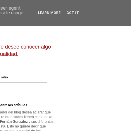
 user-agent
nerate usage
LEARN MORE
GOT IT
que desee conocer algo
ualidad.
 sitio
obre los artículos
rador del blog desea aclarar que
os referenciados tienen como nexo
Fernán González
y sus diferentes
ista. Esto no quiere decir que