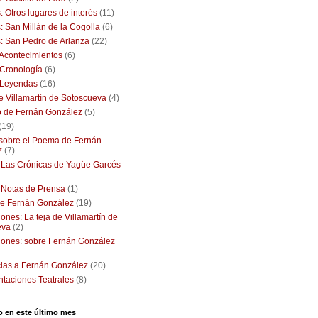
: Otros lugares de interés
(11)
: San Millán de la Cogolla
(6)
: San Pedro de Arlanza
(22)
: Acontecimientos
(6)
: Cronología
(6)
: Leyendas
(16)
de Villamartín de Sotoscueva
(4)
o de Fernán González
(5)
(19)
 sobre el Poema de Fernán
z
(7)
: Las Crónicas de Yagüe Garcés
: Notas de Prensa
(1)
e Fernán González
(19)
ones: La teja de Villamartín de
eva
(2)
iones: sobre Fernán González
ias a Fernán González
(20)
taciones Teatrales
(8)
o en este último mes