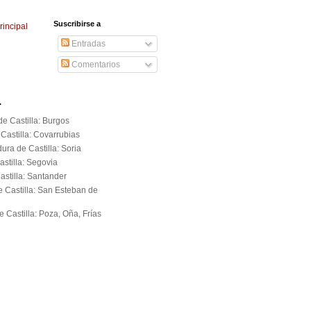
Suscribirse a
rincipal
Entradas
Comentarios
.
e Castilla: Burgos
Castilla: Covarrubias
ura de Castilla: Soria
astilla: Segovia
astilla: Santander
e Castilla: San Esteban de
 Castilla: Poza, Oña, Frías