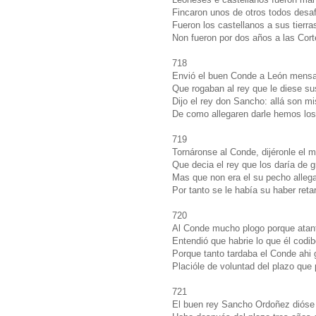
Fincaron unos de otros todos desaf
Fueron los castellanos a sus tierra
Non fueron por dos años a las Cort
718
Envió el buen Conde a León mensa
Que rogaban al rey que le diese su
Dijo el rey don Sancho: allá son mi
De como allegaren darle hemos los
719
Tornáronse al Conde, dijéronle el 
Que decia el rey que los daría de g
Mas que non era el su pecho alleg
Por tanto se le había su haber reta
720
Al Conde mucho plogo porque atant
Entendió que habrie lo que él codib
Porque tanto tardaba el Conde ahi
Placióle de voluntad del plazo que
721
El buen rey Sancho Ordoñez dióse