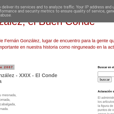
deliver its services and to analyze traffic. Your IP address and
formance and security metrics to ensure quality of service, ge
 abuse.
ález, el Buen Conde
 de Fernán González, lugar de encuentro para la gente 
mportante en nuestra historia como ninguneado en la act
de 2007
Buscar en el
zález - XXIX - El Conde
a
Aclaración s
su mesnada,
El administ
ornada,
los artícul
 cabalgada,
la figura de
rnada.
puntos de v