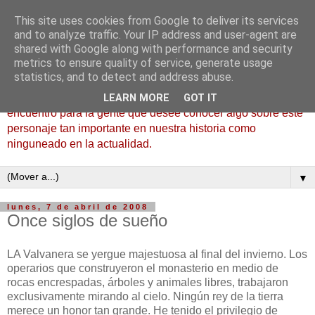
This site uses cookies from Google to deliver its services
Fernán González, el Buen
and to analyze traffic. Your IP address and user-agent are
shared with Google along with performance and security
Conde
metrics to ensure quality of service, generate usage
statistics, and to detect and address abuse.
Bienvenidos a la bitácora de Fernán González, lugar de
LEARN MORE
GOT IT
encuentro para la gente que desee conocer algo sobre este
personaje tan importante en nuestra historia como
ninguneado en la actualidad.
▼
lunes, 7 de abril de 2008
Once siglos de sueño
LA Valvanera se yergue majestuosa al final del invierno. Los
operarios que construyeron el monasterio en medio de
rocas encrespadas, árboles y animales libres, trabajaron
exclusivamente mirando al cielo. Ningún rey de la tierra
merece un honor tan grande. He tenido el privilegio de