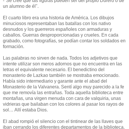
-"Se cree que las figuras pueden ser del propio Durero o de
un alumno de él".
El cuarto libro era una historia de América. Los dibujos
minuciosos representaban las batallas con los nativo
desnudos y los guerreros españoles con armaduras y
caballos. Guerras desproporcionadas y crueles. En cada
grabado, como fotografías, se podían contar los soldados en
formación.
Las palabras no sirven de nada. Todos los adjetivos que
intente utilizar son meros adornos que no encuentra en las
letras el equivalente necesario. El benedictino del
monasterio de Lazkao también se mostraba emocionado.
Había sido intermediario y garante ante el abad del
Monasterio de la Valvanera. Sentí algo muy parecido a la fe
que me removía las entrañas. Toda aquella biblioteca entre
montañas, una virgen menuda con cara de valquiria, unas
vidrieras que bailaban con los colores al pasar los rayos de
sol… Allí estaba Dios.
El abad rompió el silencio con el tintinear de las llaves que
iban cerrando los diferentes departamentos de la biblioteca.