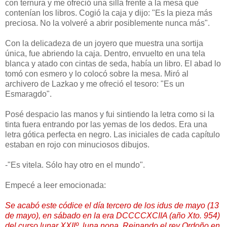
con ternura y me ofreció una silla frente a la mesa que
contenían los libros. Cogió la caja y dijo: "Es la pieza más
preciosa. No la volveré a abrir posiblemente nunca más".
Con la delicadeza de un joyero que muestra una sortija
única, fue abriendo la caja. Dentro, envuelto en una tela
blanca y atado con cintas de seda, había un libro. El abad lo
tomó con esmero y lo colocó sobre la mesa. Miró al
archivero de Lazkao y me ofreció el tesoro: "Es un
Esmaragdo".
Posé despacio las manos y fui sintiendo la letra como si la
tinta fuera entrando por las yemas de los dedos. Era una
letra gótica perfecta en negro. Las iniciales de cada capítulo
estaban en rojo con minuciosos dibujos.
-"Es vitela. Sólo hay otro en el mundo".
Empecé a leer emocionada:
Se acabó este códice el día tercero de los idus de mayo (13
de mayo), en sábado en la era DCCCCXCIIA (año Xto. 954)
del curso lunar XXIIº, luna nona. Reinando el rey Ordoño en