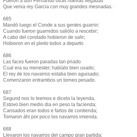
Fueron a don Fernando otras nuevas llegadas
Que venia rey Garcia con muy grandes mesnadas.
685
Mandó luego el Conde a sus gentes guarnir;
Cuando fueron guarnidos saliólo a rescebir;
A cabo del condado hobieron de salir;
Hobieron en el pleito todos a departir.
686
Las faces fueron paradas tan priado
Cual era su menester; habíalo bien usado;
El rey de los navarros estaba bien aguisado;
Comenzaron entrambos un torneo pesado.
687
Segund nos lo leemos e dicelo la leyenda,
Estovo bien medio dia en peso la facienda;
Cansados eran todos e fartos de contienda;
Tomaron áhi por poco los navarros imienda.
688
Llevaron los navarros del campo gran partida: