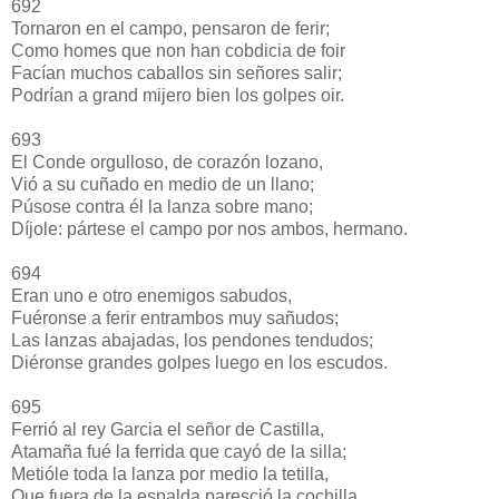
692
Tornaron en el campo, pensaron de ferir;
Como homes que non han cobdicia de foir
Facían muchos caballos sin señores salir;
Podrían a grand mijero bien los golpes oir.
693
El Conde orgulloso, de corazón lozano,
Vió a su cuñado en medio de un llano;
Púsose contra él la lanza sobre mano;
Díjole: pártese el campo por nos ambos, hermano.
694
Eran uno e otro enemigos sabudos,
Fuéronse a ferir entrambos muy sañudos;
Las lanzas abajadas, los pendones tendudos;
Diéronse grandes golpes luego en los escudos.
695
Ferrió al rey Garcia el señor de Castilla,
Atamaña fué la ferrida que cayó de la silla;
Metióle toda la lanza por medio la tetilla,
Que fuera de la espalda paresció la cochilla.