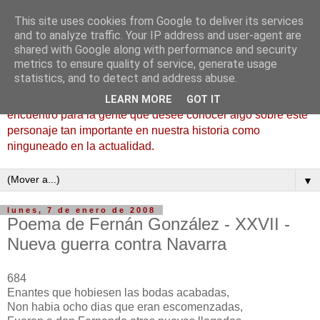
This site uses cookies from Google to deliver its services
Fernán González, el Buen
and to analyze traffic. Your IP address and user-agent are
shared with Google along with performance and security
Conde
metrics to ensure quality of service, generate usage
statistics, and to detect and address abuse.
Bienvenidos a la bitácora de Fernán González, lugar de
LEARN MORE
GOT IT
encuentro para la gente que desee conocer algo sobre este
personaje tan importante en nuestra historia como
ninguneado en la actualidad.
▼
lunes, 7 de enero de 2008
Poema de Fernán González - XXVII -
Nueva guerra contra Navarra
684
Enantes que hobiesen las bodas acabadas,
Non habia ocho dias que eran escomenzadas,