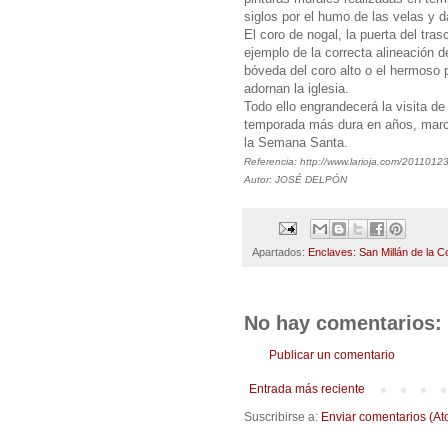
siglos por el humo de las velas y d
El coro de nogal, la puerta del tra
ejemplo de la correcta alineación d
bóveda del coro alto o el hermoso 
adornan la iglesia.
Todo ello engrandecerá la visita de
temporada más dura en años, marcad
la Semana Santa.
Referencia: http://www.larioja.com/2011012
Autor: JOSÉ DELPÓN
Apartados:
Enclaves: San Millán de la C
No hay comentarios:
Publicar un comentario
Entrada más reciente
Suscribirse a:
Enviar comentarios (At