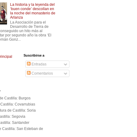
La historia y la leyenda del
‘buen conde’ descollan en
la noche del monasterio de
Arlanza
La Asociación para el
Desarrollo de Tierra de
conseguido un hito más al
tar por segundo año la obra ‘El
rnán Gonz...
Suscribirse a
rincipal
Entradas
Comentarios
.
e Castilla: Burgos
Castilla: Covarrubias
ura de Castilla: Soria
astilla: Segovia
astilla: Santander
e Castilla: San Esteban de