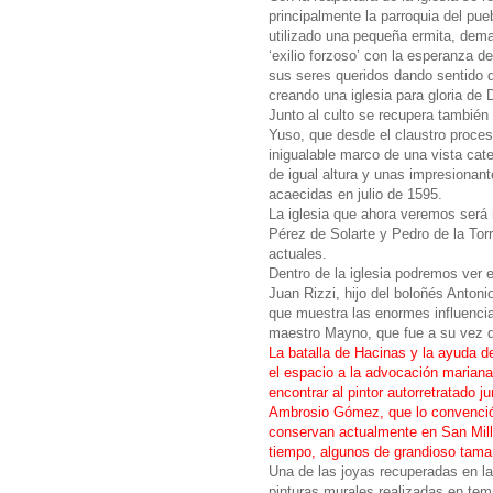
principalmente la parroquia del pue
utilizado una pequeña ermita, dema
‘exilio forzoso’ con la esperanza de 
sus seres queridos dando sentido d
creando una iglesia para gloria de 
Junto al culto se recupera también 
Yuso, que desde el claustro proces
inigualable marco de una vista cate
de igual altura y unas impresiona
acaecidas en julio de 1595.
La iglesia que ahora veremos será 
Pérez de Solarte y Pedro de la Torr
actuales.
Dentro de la iglesia podremos ver 
Juan Rizzi, hijo del boloñés Antonio
que muestra las enormes influencia
maestro Mayno, que fue a su vez d
La batalla de Hacinas y la ayuda d
el espacio a la advocación mariana
encontrar al pintor autorretratado
Ambrosio Gómez, que lo convenció 
conservan actualmente en San Mill
tiempo, algunos de grandioso tamañ
Una de las joyas recuperadas en la
pinturas murales realizadas en te