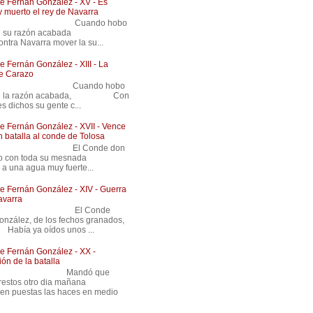
 Fernán González - XV - Es
y muerto el rey de Navarra
 Cuando hobo
nde su razón acabada
ntra Navarra mover la su...
 Fernán González - XIII - La
de Carazo
 Cuando hobo
de la razón acabada, Con
es dichos su gente c...
 Fernán González - XVII - Vence
n batalla al conde de Tolosa
 El Conde don
ndo con toda su mesnada
 a una agua muy fuerte...
 Fernán González - XIV - Guerra
avarra
8 El Conde
onzález, de los fechos granados,
ya oídos unos ...
 Fernán González - XX -
ón de la batalla
 Mandó que
 prestos otro dia mañana
en puestas las haces en medio