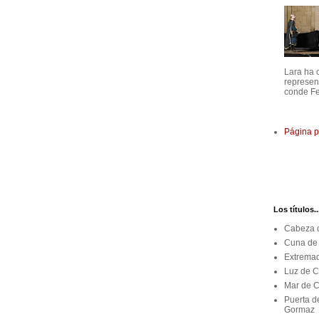
Lara ha 
represen
conde Fe
Página p
Los títulos..
Cabeza d
Cuna de 
Extremad
Luz de C
Mar de C
Puerta d
Gormaz