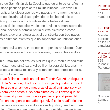
blo de San Millán de la Cogolla, que durante estos años ha
Poema de
siado pequeña para actos multitudinarios, viviendo un
guerras 
utilizar la iglesia que los vio nacer, vivir y morir a ellos y
193
e continuidad al deseo primario de los benedictinos,
magüer m
Comenz
Dios y muestra a los hombres de la belleza divina
unos de los espacios vitales en la visita al monasterio de
La 'I Ru
ional accede al templo por la puerta plateresca como
a cerca 
dralicia de una iglesia abacial construida con tres naves
Más de u
participa
ntes columnas exentas que no soportaron las inundaciones
de los F
cántabra
reconstruida en su muro noroeste por los arquitectos Juan
e, que rebajaron los arcos laterales, creando las capillas
Poema de
del Cond
325
en su máxima belleza las pinturas que el monje benedictino
Piteos
 Rizzi –que pintó para Felipe II en la obra del Escorial–, y
Pariente
s de la escuela toledana y el manierismo heredado por su
iscípulo del Greco.
e san Millán al conde castellano Fernán González disputan
 de la Asunción, donde dicen las viejas leyendas se puede
 junto a su gran amigo y mecenas el abad emilianense Fray
para venir hasta Yuso para pintar los 23 lienzos que se
án más algunos otros que se perdieron por el paso del
Sotoscuev
Lengua. 
o, en los apenas tres años que vivió en la abadía riojana.
p...
 reciente obra es la capilla de san Agustín y sus hermosas
mple y óleo y que se encontraban oscurecidas desde hace