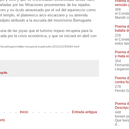
Poema de
añadas por las filtraciones provenientes de los tejados.
vencido 
306
scoro y su óculo atravesado por el sol del equinoccio como
el Co
el templo, el plateresco arco escarzano y su atrevida
Mandó co
púlpito atribuido a la escuela del mismísimo Berruguete
Poema de
 una de las joyas que el turismo riojano recupera para la
batalla 
226
a por la crisis económica, y que se iniciará en abril con
el Con
estos tal
3/local/region/millan-recupera-esplendor-201101230944.html
Poema de
y mata e
354
Ferna
Llegaron
ogolla
Poema de
contra N
27
Ferrán G
Había 
Poema de
Descripci
Inicio
Entrada antigua
448
fuesen
om)
Que fues
d...