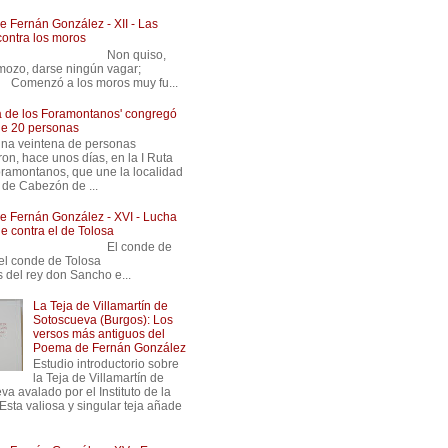
 Fernán González - XII - Las
contra los moros
 Non quiso,
ozo, darse ningún vagar;
ó a los moros muy fu...
ta de los Foramontanos' congregó
de 20 personas
na veintena de personas
ron, hace unos días, en la I Ruta
oramontanos, que une la localidad
 de Cabezón de ...
 Fernán González - XVI - Lucha
e contra el de Tolosa
 El conde de
 e el conde de Tolosa
s del rey don Sancho e...
La Teja de Villamartín de
Sotoscueva (Burgos): Los
versos más antiguos del
Poema de Fernán González
Estudio introductorio sobre
la Teja de Villamartín de
a avalado por el Instituto de la
Esta valiosa y singular teja añade