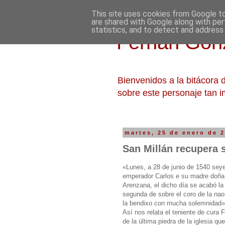
This site uses cookies from Google to 
are shared with Google along with per
statistics, and to detect and address
Fernán Gonz
Bienvenidos a la bitácora
sobre este personaje tan i
martes, 25 de enero de 
San Millán recupera 
«Lunes, a 28 de junio de 1540 seye
emperador Carlos e su madre doña
Arenzana, el dicho día se acabó la 
segunda de sobre el coro de la nao
la bendixo con mucha solemnidad
Así nos relata el teniente de cura 
de la última piedra de la iglesia 