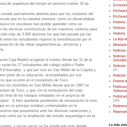
nia de reapertura del templo en próximo martes 25 de
Enclaves
Enclaves
 estado parcialmente abiertas para que los visitantes del
Enclaves
scala que en la catedral vitoriana, cómo se desarrollaban
Historia
nclusive los escolares han podido aprender cómo se
Historia
an las técnicas constructivas de los maestros canteros para
Historia
n sido más de 3.600 alumnos los que han pasado por las
La teja 
 entre los estudiantes riojanos la sensibilización por el
auración de las obras arquitectónicas, artísticas y
Milenari
la.
Noticias
Noticias
dación Caja Madrid acogerán el martes desde las 11 de la
Gonzále
serán los 17 estudiantes del colegio público Padre
Noticias
(2)
Entrevalles, y que por vivir en San Millán de la Cogolla y
omo parte de su educación, acompañados por sus
Noticias
ivos que ocurren en el monasterio de Yuso.
Poema d
ros los invertidos en San Millán desde que en 1997 se
Publicaci
sterio de Yuso, y que con la restauración del viejo
Sotoscu
to final de los trabajos señalados en el proyecto de
Publicac
(10)
riojano’. Si bien quedarán pendientes de restauración la torre
nque en un principio estaban contemplados en la
Referenc
a tuvieron que posponerse ante las diversas variaciones y
Represen
inal sufrió por la ampliación del estudio arqueológico en la
Lo más vist
recupera, y pocas veces se ha significado este detalle,