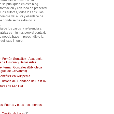
tura total o parcial de los
ue se publiquen en este blog.
formación y con idea de preservar
e los autores, todos los artículos
 nombre del autor y el enlace de
de donde se ha extraido la
.
ía de los casos la referencia a
zález
es mínima, pero el contexto
 o noticia hace imprescindible la
del texto íntegro.
ión Fernán González - Academia
 de Historia y Bellas Artes
 Fernán González (Biblioteca
Miguel de Cervantes)
onzález en Wikipedia
, Historia del Condado de Castilla
turas de Mío Cid
ios; Fueros y otros documentos
: Castillo de Lara
(2)