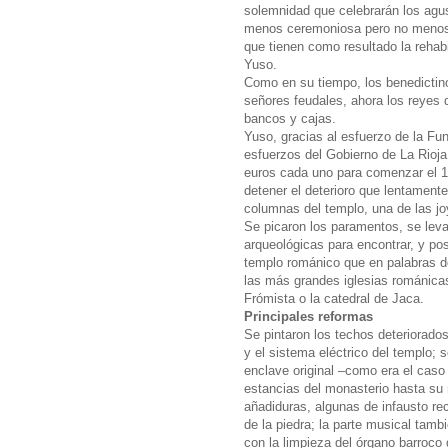
solemnidad que celebrarán los agus
menos ceremoniosa pero no menos e
que tienen como resultado la rehabi
Yuso.
Como en su tiempo, los benedictin
señores feudales, ahora los reyes 
bancos y cajas.
Yuso, gracias al esfuerzo de la Fun
esfuerzos del Gobierno de La Rioja
euros cada uno para comenzar el 12
detener el deterioro que lentamente 
columnas del templo, una de las jo
Se picaron los paramentos, se levan
arqueológicas para encontrar, y po
templo románico que en palabras d
las más grandes iglesias románica
Frómista o la catedral de Jaca.
Principales reformas
Se pintaron los techos deteriorado
y el sistema eléctrico del templo;
enclave original –como era el caso 
estancias del monasterio hasta su r
añadiduras, algunas de infausto re
de la piedra; la parte musical tambi
con la limpieza del órgano barroco