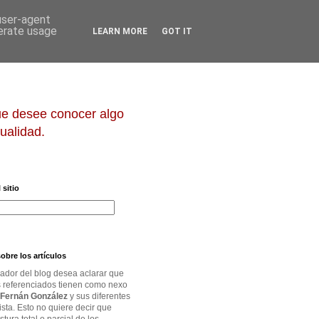
 user-agent
nerate usage
LEARN MORE
GOT IT
que desee conocer algo
ualidad.
 sitio
obre los artículos
rador del blog desea aclarar que
os referenciados tienen como nexo
Fernán González
y sus diferentes
ista. Esto no quiere decir que