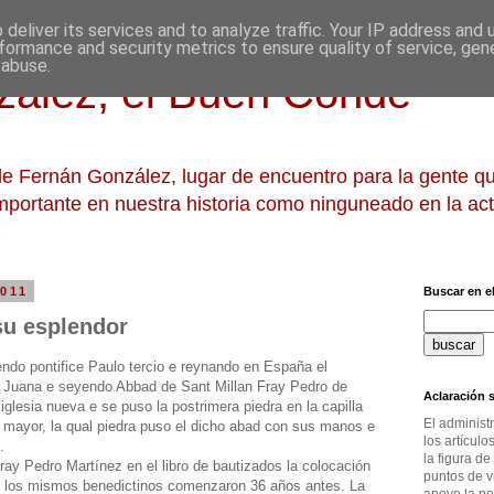
deliver its services and to analyze traffic. Your IP address and
formance and security metrics to ensure quality of service, ge
 abuse.
ález, el Buen Conde
 de Fernán González, lugar de encuentro para la gente 
mportante en nuestra historia como ninguneado en la act
2011
Buscar en el
su esplendor
ndo pontifice Paulo tercio e reynando en España el
 Juana e seyendo Abbad de Sant Millan Fray Pedro de
Aclaración s
iglesia nueva e se puso la postrimera piedra en la capilla
El administ
 mayor, la qual piedra puso el dicho abad con sus manos e
los artícul
».
la figura de
Fray Pedro Martínez en el libro de bautizados la colocación
puntos de v
que los mismos benedictinos comenzaron 36 años antes. La