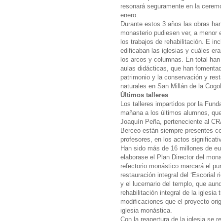
resonará seguramente en la ceremo
enero.
Durante estos 3 años las obras han
monasterio pudiesen ver, a menor e
los trabajos de rehabilitación. E i
edificaban las iglesias y cuáles er
los arcos y columnas. En total ha
aulas didácticas, que han fomentado
patrimonio y la conservación y rest
naturales en San Millán de la Cogol
Últimos talleres
Los talleres impartidos por la Fun
mañana a los últimos alumnos, que 
Joaquín Peña, perteneciente al CRA 
Berceo están siempre presentes c
profesores, en los actos significat
Han sido más de 16 millones de eu
elaborase el Plan Director del mona
refectorio monástico marcará el pun
restauración integral del ‘Escorial 
y el lucernario del templo, que au
rehabilitación integral de la iglesi
modificaciones que el proyecto orig
iglesia monástica.
Con la reapertura de la iglesia se 