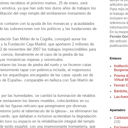
apoye la pos
tinos recoletos el próximo martes, 25 de enero, será
artículos q
motiva, ya que han sido tres duros años de trabajos los
Para más in
litación del viejo templo del emilianense monasterio de
el trabajo d
incluyen el
referencia 
os contaron con la ayuda de los monarcas y acaudalados
información
de las subvenciones son los políticos y las fundaciones de
En la mayor
Fernán Gon
dación San Millán de la Cogolla, consiguió aunar los
del artículo
 y la Fundación Caja Madrid, que aportaron 2 millones de
publicación 
 de noviembre del 2007 los trabajos imprescindibles para
corroía, literalmente en el caso de la piedra de las
Enlaces
yas monásticas riojanas y universales.
taron las losas de piedra del suelo y se hicieron catas
Instituc
steriormente tapar con polémica incluida, el majestuoso
Burgense
e los arqueólogos encargados de las catas «pudo ser de
Poema de
Virtual 
s de España», comparable en belleza con San Martín de
Fernán G
Bardulia
s por las humedades; se cambió la iluminación de retablos
Las Aven
 se restauraron los bienes muebles, colocándolos en su
de las figuras-relicario que peregrinaron por diversas
Apartados
etorno junto al tabernáculo de la iglesia–, se eliminaron las
cuerdo, que dañaban e inclusive aceleraban la degradación
Cartular
én tuvo su espacio en la rehabilitación integral del templo
(10)
 de estilo español, con una impresionante trompetería, que
Enclaves