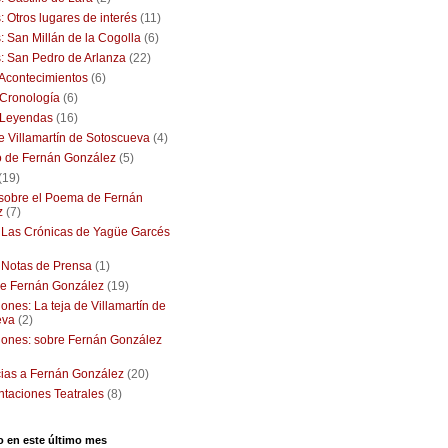
: Otros lugares de interés
(11)
: San Millán de la Cogolla
(6)
: San Pedro de Arlanza
(22)
: Acontecimientos
(6)
: Cronología
(6)
: Leyendas
(16)
de Villamartín de Sotoscueva
(4)
o de Fernán González
(5)
(19)
 sobre el Poema de Fernán
z
(7)
: Las Crónicas de Yagüe Garcés
: Notas de Prensa
(1)
e Fernán González
(19)
ones: La teja de Villamartín de
eva
(2)
iones: sobre Fernán González
ias a Fernán González
(20)
taciones Teatrales
(8)
o en este último mes