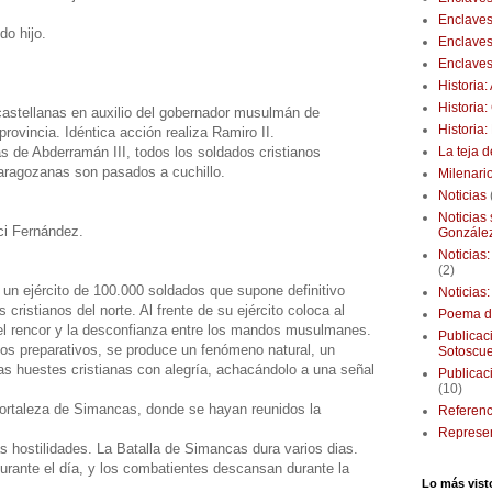
Enclaves
o hijo.
Enclaves
Enclaves
Historia
Historia
astellanas en auxilio del gobernador musulmán de
Historia
rovincia. Idéntica acción realiza Ramiro II.
La teja 
as de Abderramán III, todos los soldados cristianos
aragozanas son pasados a cuchillo.
Milenari
Noticias
Noticias
ci Fernández.
Gonzále
Noticias
(2)
un ejército de 100.000 soldados que supone definitivo
Noticias
cristianos del norte. Al frente de su ejército coloca al
Poema d
 el rencor y la desconfianza entre los mandos musulmanes.
Publicaci
 los preparativos, se produce un fenómeno natural, un
Sotoscu
las huestes cristianas con alegría, achacándolo a una señal
Publicac
(10)
 Fortaleza de Simancas, donde se hayan reunidos la
Referenc
Represen
 hostilidades. La Batalla de Simancas dura varios dias.
rante el día, y los combatientes descansan durante la
Lo más vist