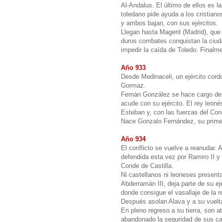
Al-Andalus. El último de ellos es l
toledano pide ayuda a los cristiano
y ambos bajan, con sus ejércitos.
Llegan hasta Magerit (Madrid), que
duros combates conquistan la ciuda
impedir la caída de Toledo. Finalme
Año 933
Desde Medinaceli, un ejército cor
Gormaz.
Fernán González se hace cargo de l
acude con su ejército. El rey leon
Esteban y, con las fuerzas del Con
Nace Gonzalo Fernández, su primer
Año 934
El conflicto se vuelve a reanudar.
defendida esta vez por Ramiro II 
Conde de Castilla.
Ni castellanos ni leoneses presenta
Abderramán III, deja parte de su e
donde consigue el vasallaje de la r
Después asolan Alava y a su vuelt
En pleno regreso a su tierra, son a
abandonado la seguridad de sus cast