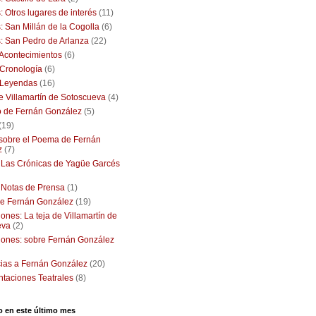
: Otros lugares de interés
(11)
: San Millán de la Cogolla
(6)
: San Pedro de Arlanza
(22)
: Acontecimientos
(6)
: Cronología
(6)
: Leyendas
(16)
de Villamartín de Sotoscueva
(4)
o de Fernán González
(5)
(19)
 sobre el Poema de Fernán
z
(7)
: Las Crónicas de Yagüe Garcés
: Notas de Prensa
(1)
e Fernán González
(19)
ones: La teja de Villamartín de
eva
(2)
iones: sobre Fernán González
ias a Fernán González
(20)
taciones Teatrales
(8)
o en este último mes