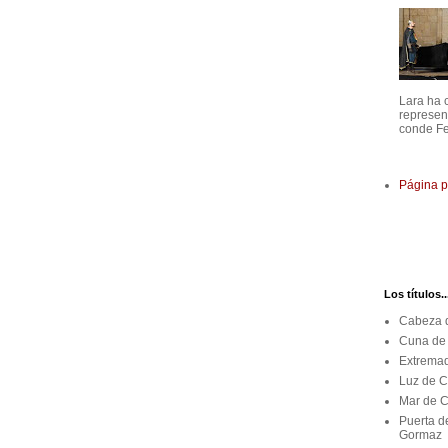
Lara ha 
represen
conde Fe
Página p
Los títulos..
Cabeza d
Cuna de 
Extremad
Luz de C
Mar de C
Puerta d
Gormaz