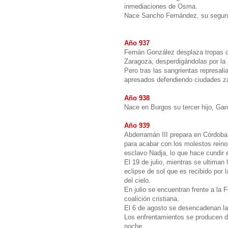
inmediaciones de Osma.
Nace Sancho Fernández, su segund
Año 937
Fernán González desplaza tropas c
Zaragoza, desperdigándolas por la p
Pero tras las sangrientas represali
apresados defendiendo ciudades z
Año 938
Nace en Burgos su tercer hijo, Gar
Año 939
Abderramán III prepara en Córdoba 
para acabar con los molestos reinos 
esclavo Nadja, lo que hace cundir
El 19 de julio, mientras se ultiman
eclipse de sol que es recibido por 
del cielo.
En julio se encuentran frente a la
coalición cristiana.
El 6 de agosto se desencadenan las
Los enfrentamientos se producen du
noche.