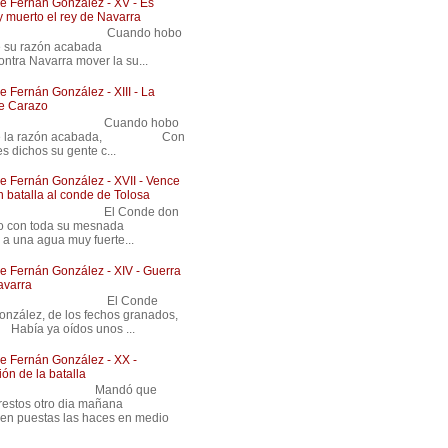
 Fernán González - XV - Es
y muerto el rey de Navarra
 Cuando hobo
nde su razón acabada
ntra Navarra mover la su...
 Fernán González - XIII - La
de Carazo
 Cuando hobo
de la razón acabada, Con
es dichos su gente c...
 Fernán González - XVII - Vence
n batalla al conde de Tolosa
 El Conde don
ndo con toda su mesnada
 a una agua muy fuerte...
 Fernán González - XIV - Guerra
avarra
8 El Conde
onzález, de los fechos granados,
ya oídos unos ...
 Fernán González - XX -
ón de la batalla
 Mandó que
 prestos otro dia mañana
en puestas las haces en medio