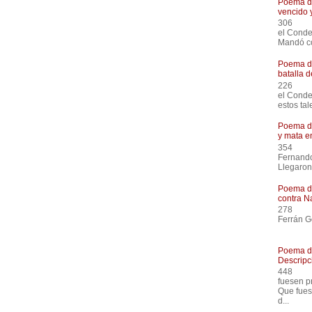
Poema de
vencido 
306
el Co
Mandó co
Poema de
batalla 
226
el Con
estos tal
Poema de
y mata e
354
Ferna
Llegaron
Poema de
contra N
27
Ferrán G
Había 
Poema de
Descripci
448
fuesen
Que fues
d...