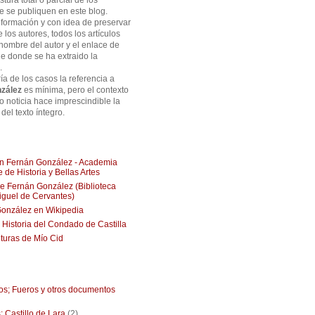
tura total o parcial de los
ue se publiquen en este blog.
formación y con idea de preservar
e los autores, todos los artículos
 nombre del autor y el enlace de
de donde se ha extraido la
.
ía de los casos la referencia a
zález
es mínima, pero el contexto
 o noticia hace imprescindible la
del texto íntegro.
ión Fernán González - Academia
 de Historia y Bellas Artes
 Fernán González (Biblioteca
Miguel de Cervantes)
onzález en Wikipedia
, Historia del Condado de Castilla
turas de Mío Cid
ios; Fueros y otros documentos
: Castillo de Lara
(2)