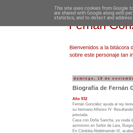
This site uses cookies from Google to 
are shared with Google along with per
statistics, and to detect and address
Fernán Gonz
Bienvenidos a la bitácora
sobre este personaje tan i
domingo, 18 de noviemb
Biografía de Fernán 
Año 932
Fernán González ayuda al rey leoné
su hermano Alfonso IV. Resultando 
prestada.
Casa con Doña Sancha, ya viuda de
asímismo en Señor de Lara, Burgos
En Córdoba Abdelrramán III, acaba