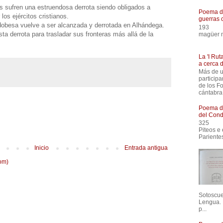
s sufren una estruendosa derrota siendo obligados a
Poema de
 los ejércitos cristianos.
guerras 
rdobesa vuelve a ser alcanzada y derrotada en Alhándega.
193
ta derrota para trasladar sus fronteras más allá de la
magüer m
Comenz
La 'I Ru
a cerca 
Más de u
participa
de los F
cántabra
Poema de
del Cond
325
Piteos
Pariente
Inicio
Entrada antigua
om)
Sotoscuev
Lengua. 
p...