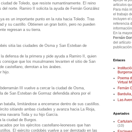
apoye la pos
a ciudad de Toledo, que resiste numantinamente. El reino
artículos q
s del norte. Ramiro II solicita la ayuda de Fernán González
Para más in
el trabajo d
incluyen el
 ya es un importante punto en la ruta hacia Toledo. Tras
referencia 
d y su castillo. Obtienen un gran botín, pero no pueden
información
nte regresan a su tierra.
En la mayor
Fernán Gon
del artículo
dobés sitia las ciudades de Osma y San Esteban de
publicación 
a defensa de la primera y pide ayuda a Ramiro II, quien
Enlaces
és consigue que los musulmanes levanten el sitio de San
de castellano, derrotan a los árabes.
Instituc
 hijo.
Burgense
Poema de
Virtual 
 Abderramán III vuelve a cercar la ciudad de Osma,
Fernán G
y la de San Esteban de Gormaz defendida ahora por el
Bardulia
Las Aven
n batalla, limitándose a encerrarse dentro de sus castillos.
jército sitiando ambas ciudades y avanza hacia La Rioja,
Apartados
eina navarra Toda y su hijo García.
a la ciudad de Burgos.
Cartular
tacados por los ejércitos castellano-leoneses que han
(10)
illos. El ejército cordobés vuelve a ser derrotado en las
Enclaves