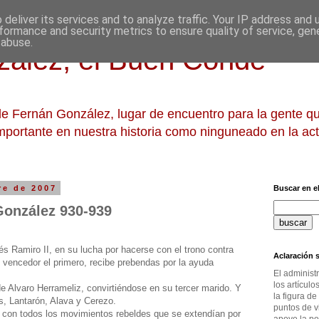
deliver its services and to analyze traffic. Your IP address and
formance and security metrics to ensure quality of service, ge
 abuse.
ález, el Buen Conde
 de Fernán González, lugar de encuentro para la gente 
mportante en nuestra historia como ninguneado en la act
re de 2007
Buscar en el
González 930-939
s Ramiro II, en su lucha por hacerse con el trono contra
Aclaración s
vencedor el primero, recibe prebendas por la ayuda
El administ
los artícul
 Alvaro Herrameliz, convirtiéndose en su tercer marido. Y
la figura de
, Lantarón, Alava y Cerezo.
puntos de v
 con todos los movimientos rebeldes que se extendían por