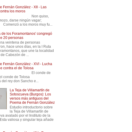
 Fernán González - XII - Las
contra los moros
 Non quiso,
ozo, darse ningún vagar;
ó a los moros muy fu...
ta de los Foramontanos' congregó
de 20 personas
na veintena de personas
ron, hace unos días, en la I Ruta
oramontanos, que une la localidad
 de Cabezón de ...
 Fernán González - XVI - Lucha
e contra el de Tolosa
 El conde de
 e el conde de Tolosa
s del rey don Sancho e...
La Teja de Villamartín de
Sotoscueva (Burgos): Los
versos más antiguos del
Poema de Fernán González
Estudio introductorio sobre
la Teja de Villamartín de
a avalado por el Instituto de la
Esta valiosa y singular teja añade