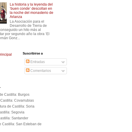
La historia y la leyenda del
‘buen conde’ descollan en
la noche del monasterio de
Arlanza
La Asociación para el
Desarrollo de Tierra de
conseguido un hito más al
tar por segundo año la obra ‘El
rnán Gonz...
Suscribirse a
rincipal
Entradas
Comentarios
.
e Castilla: Burgos
Castilla: Covarrubias
ura de Castilla: Soria
astilla: Segovia
astilla: Santander
e Castilla: San Esteban de