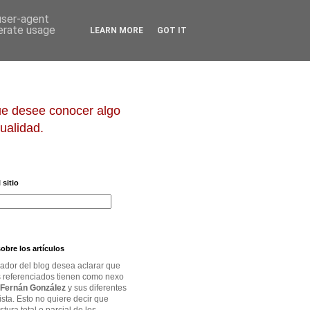
 user-agent
nerate usage
LEARN MORE
GOT IT
que desee conocer algo
ualidad.
 sitio
obre los artículos
rador del blog desea aclarar que
os referenciados tienen como nexo
Fernán González
y sus diferentes
ista. Esto no quiere decir que