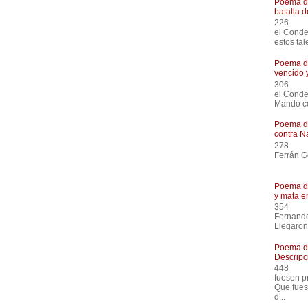
Poema de
batalla 
226
el Con
estos tal
Poema de
vencido 
306
el Co
Mandó co
Poema de
contra N
27
Ferrán G
Había 
Poema de
y mata e
354
Ferna
Llegaron
Poema de
Descripci
448
fuesen
Que fues
d...