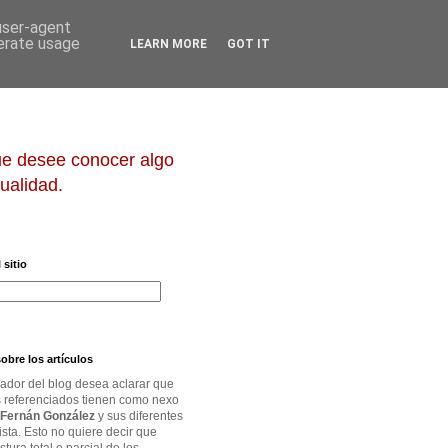
 user-agent
nerate usage
LEARN MORE
GOT IT
que desee conocer algo
ualidad.
 sitio
obre los artículos
rador del blog desea aclarar que
os referenciados tienen como nexo
Fernán González
y sus diferentes
ista. Esto no quiere decir que