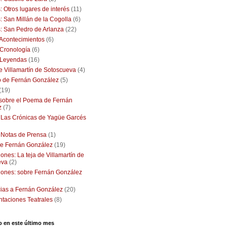
: Otros lugares de interés
(11)
: San Millán de la Cogolla
(6)
: San Pedro de Arlanza
(22)
: Acontecimientos
(6)
: Cronología
(6)
: Leyendas
(16)
de Villamartín de Sotoscueva
(4)
o de Fernán González
(5)
(19)
 sobre el Poema de Fernán
z
(7)
: Las Crónicas de Yagüe Garcés
: Notas de Prensa
(1)
e Fernán González
(19)
ones: La teja de Villamartín de
eva
(2)
iones: sobre Fernán González
ias a Fernán González
(20)
taciones Teatrales
(8)
o en este último mes