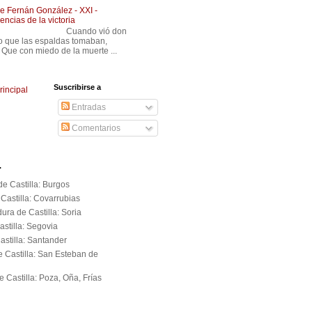
 Fernán González - XXI -
ncias de la victoria
 Cuando vió don
 que las espaldas tomaban,
n miedo de la muerte ...
Suscribirse a
rincipal
Entradas
Comentarios
.
e Castilla: Burgos
Castilla: Covarrubias
ura de Castilla: Soria
astilla: Segovia
astilla: Santander
e Castilla: San Esteban de
 Castilla: Poza, Oña, Frías