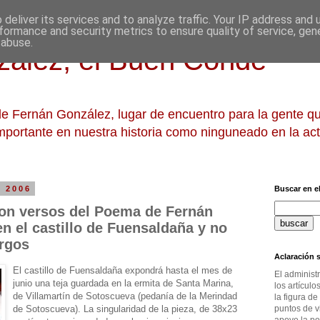
deliver its services and to analyze traffic. Your IP address and
formance and security metrics to ensure quality of service, ge
 abuse.
ález, el Buen Conde
 de Fernán González, lugar de encuentro para la gente 
mportante en nuestra historia como ninguneado en la act
e 2006
Buscar en el
con versos del Poema de Fernán
n el castillo de Fuensaldaña y no
urgos
Aclaración s
El castillo de Fuensaldaña expondrá hasta el mes de
El administ
junio una teja guardada en la ermita de Santa Marina,
los artícul
de Villamartín de Sotoscueva (pedanía de la Merindad
la figura de
puntos de v
de Sotoscueva). La singularidad de la pieza, de 38x23