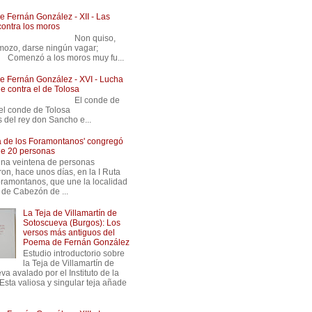
 Fernán González - XII - Las
contra los moros
 Non quiso,
ozo, darse ningún vagar;
ó a los moros muy fu...
 Fernán González - XVI - Lucha
e contra el de Tolosa
 El conde de
 e el conde de Tolosa
s del rey don Sancho e...
ta de los Foramontanos' congregó
de 20 personas
na veintena de personas
ron, hace unos días, en la I Ruta
oramontanos, que une la localidad
 de Cabezón de ...
La Teja de Villamartín de
Sotoscueva (Burgos): Los
versos más antiguos del
Poema de Fernán González
Estudio introductorio sobre
la Teja de Villamartín de
a avalado por el Instituto de la
Esta valiosa y singular teja añade