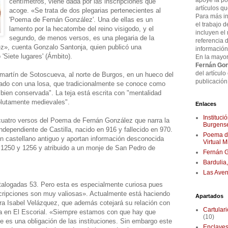
apoye la pos
centímetros, viene dada por las inscripciones que
artículos q
acoge. «Se trata de dos plegarias pertenecientes al
Para más in
'Poema de Fernán González'. Una de ellas es un
el trabajo d
lamento por la hecatombe del reino visigodo, y el
incluyen el
segundo, de menos versos, es una plegaria de la
referencia 
z», cuenta Gonzalo Santonja, quien publicó una
información
 'Siete lugares' (Ámbito).
En la mayor
Fernán Gon
del artículo
lamartín de Sotoscueva, al norte de Burgos, en un hueco del
publicación 
pado con una losa, que tradicionalmente se conoce como
 bien conservada". La teja está escrita con "mentalidad
olutamente medievales".
Enlaces
Instituc
 cuatro versos del Poema de Fernán González que narra la
Burgense
ndependiente de Castilla, nacido en 916 y fallecido en 970.
Poema de
en castellano antiguo y aportan información desconocida
Virtual 
 1250 y 1256 y atribuido a un monje de San Pedro de
Fernán G
Bardulia
Las Aven
alogadas 53. Pero esta es especialmente curiosa pues
inscripciones son muy valiosas». Actualmente está haciendo
Apartados
ora Isabel Velázquez, que además cotejará su relación con
Cartular
va en El Escorial. «Siempre estamos con que hay que
(10)
e es una obligación de las instituciones. Sin embargo este
Enclaves