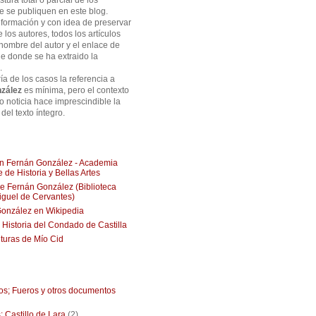
tura total o parcial de los
ue se publiquen en este blog.
formación y con idea de preservar
e los autores, todos los artículos
 nombre del autor y el enlace de
de donde se ha extraido la
.
ía de los casos la referencia a
zález
es mínima, pero el contexto
 o noticia hace imprescindible la
del texto íntegro.
ión Fernán González - Academia
 de Historia y Bellas Artes
 Fernán González (Biblioteca
Miguel de Cervantes)
onzález en Wikipedia
, Historia del Condado de Castilla
turas de Mío Cid
ios; Fueros y otros documentos
: Castillo de Lara
(2)