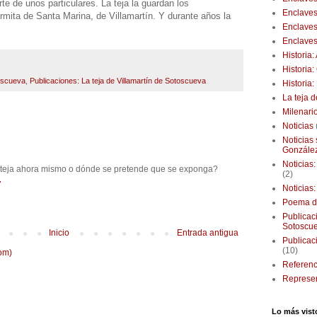
te de unos particulares. La teja la guardan los
Enclaves
rmita de Santa Marina, de Villamartín. Y durante años la
Enclaves
Enclaves
Historia
Historia
toscueva
,
Publicaciones: La teja de Villamartín de Sotoscueva
Historia
La teja 
Milenari
Noticias
Noticias
Gonzále
Noticias
 teja ahora mismo o dónde se pretende que se exponga?
(2)
7
Noticias
Poema d
Publicaci
Sotoscu
Inicio
Entrada antigua
Publicac
(10)
om)
Referenc
Represen
Lo más vist