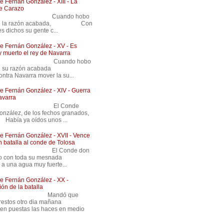
 Fernán González - XIII - La
de Carazo
 Cuando hobo
de la razón acabada, Con
es dichos su gente c...
 Fernán González - XV - Es
y muerto el rey de Navarra
 Cuando hobo
nde su razón acabada
ntra Navarra mover la su...
 Fernán González - XIV - Guerra
avarra
8 El Conde
onzález, de los fechos granados,
ya oídos unos ...
 Fernán González - XVII - Vence
n batalla al conde de Tolosa
 El Conde don
ndo con toda su mesnada
 a una agua muy fuerte...
 Fernán González - XX -
ón de la batalla
 Mandó que
 prestos otro dia mañana
en puestas las haces en medio