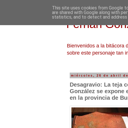
This site uses cookies from Google to 
are shared with Google along with per
statistics, and to detect and address
Fernán Gonz
Bienvenidos a la bitácora
sobre este personaje tan i
miércoles, 26 de abril d
Desagravio: La teja 
González se expone e
en la provincia de B