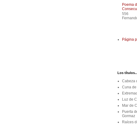
Poema de
Consecue
556
Fernando
Que co
Página p
Los títulos..
Cabeza d
Cuna de 
Extremad
Luz de C
Mar de C
Puerta d
Gormaz
Raíces de