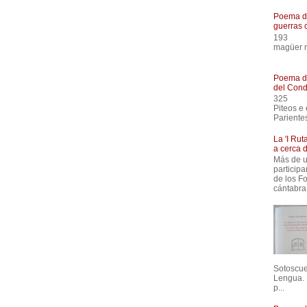
Poema de
guerras 
193
magüer m
Comenz
Poema de
del Cond
325
Piteos
Pariente
La 'I Ru
a cerca 
Más de u
participa
de los F
cántabra
Sotoscuev
Lengua. 
p...