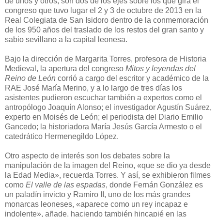
de unos y otros, son dos de los ejes sobre los que gira el
congreso que tuvo lugar el 2 y 3 de octubre de 2013 en la
Real Colegiata de San Isidoro dentro de la conmemoración
de los 950 años del traslado de los restos del gran santo y
sabio sevillano a la capital leonesa.
Bajo la dirección de Margarita Torres, profesora de Historia
Medieval, la apertura del congreso
Mitos y leyendas del
Reino de León
corrió a cargo del escritor y académico de la
RAE José María Merino, y a lo largo de tres días los
asistentes pudieron escuchar también a expertos como el
antropólogo Joaquín Alonso; el investigador Agustín Suárez,
experto en Moisés de León; el periodista del Diario Emilio
Gancedo; la historiadora María Jesús García Armesto o el
catedrático Hermenegildo López.
Otro aspecto de interés son los debates sobre la
manipulación de la imagen del Reino, «que se dio ya desde
la Edad Media», recuerda Torres. Y así, se exhibieron filmes
como
El valle de las espadas
, donde Fernán González es
un paladín invicto y Ramiro II, uno de los más grandes
monarcas leoneses, «aparece como un rey incapaz e
indolente», añade, haciendo también hincapié en las