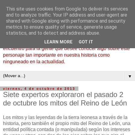
This site uses cookies from Google to deliver its services
Fernán González, el Buen
and to analyze traffic. Your IP address and user-agent are
shared with Google along with performance and security
Conde
metrics to ensure quality of service, generate usage
statistics, and to detect and address abuse.
Bienvenidos a la bitácora de Fernán González, lugar de
LEARN MORE
GOT IT
encuentro para la gente que desee conocer algo sobre este
personaje tan importante en nuestra historia como
ninguneado en la actualidad.
▼
viernes, 4 de octubre de 2013
Siete expertos exploraron el pasado 2
de octubre los mitos del Reino de León
Los mitos y las leyendas de la tierra leonesa a través de la
historia, pero también el propio mito del Reino de León, una
entidad política contada (o manipulada) según los intereses