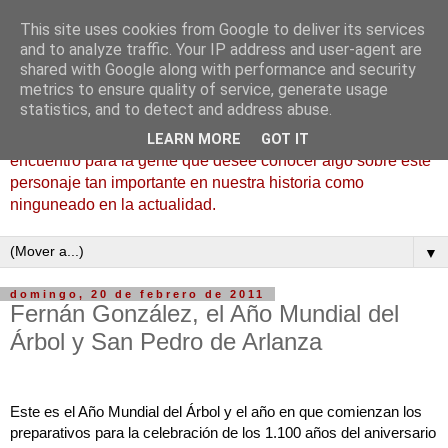
This site uses cookies from Google to deliver its services
Fernán González, el Buen
and to analyze traffic. Your IP address and user-agent are
shared with Google along with performance and security
Conde
metrics to ensure quality of service, generate usage
statistics, and to detect and address abuse.
Bienvenidos a la bitácora de Fernán González, lugar de
LEARN MORE
GOT IT
encuentro para la gente que desee conocer algo sobre este
personaje tan importante en nuestra historia como
ninguneado en la actualidad.
▼
domingo, 20 de febrero de 2011
Fernán González, el Año Mundial del
Árbol y San Pedro de Arlanza
Este es el Año Mundial del Árbol y el año en que comienzan los
preparativos para la celebración de los 1.100 años del aniversario